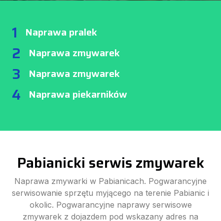
1
Naprawa pralek
2
Naprawa zmywarek
3
Naprawa zmywarek
4
Naprawa piekarników
Pabianicki serwis zmywarek
Naprawa zmywarki w Pabianicach. Pogwarancyjne
serwisowanie sprzętu myjącego na terenie Pabianic i
okolic. Pogwarancyjne naprawy serwisowe
zmywarek z dojazdem pod wskazany adres na