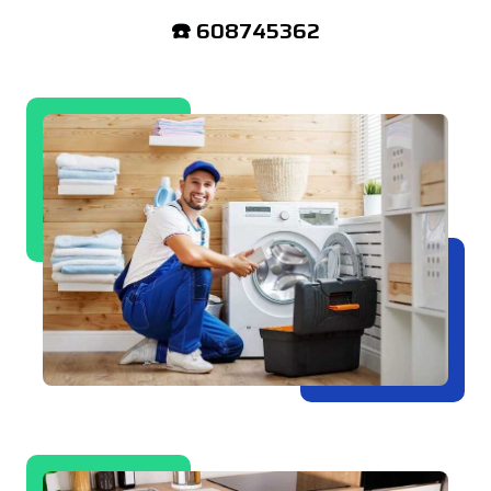
☎️ 608745362