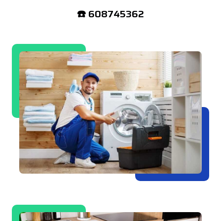
☎️ 608745362