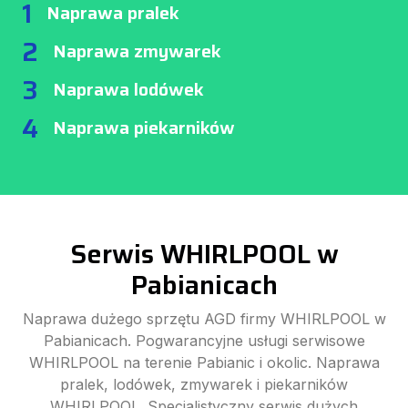
1
Naprawa pralek
2
Naprawa zmywarek
3
Naprawa lodówek
4
Naprawa piekarników
Serwis WHIRLPOOL w
Pabianicach
Naprawa dużego sprzętu AGD firmy WHIRLPOOL w
Pabianicach. Pogwarancyjne usługi serwisowe
WHIRLPOOL na terenie Pabianic i okolic. Naprawa
pralek, lodówek, zmywarek i piekarników
WHIRLPOOL. Specjalistyczny serwis dużych