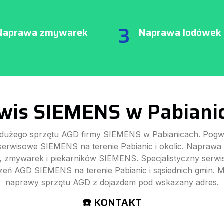
3
Naprawa zmywarek
Naprawa lodówek
wis SIEMENS w Pabiani
dużego sprzętu AGD firmy SIEMENS w Pabianicach. Pogw
 serwisowe SIEMENS na terenie Pabianic i okolic. Naprawa 
, zmywarek i piekarników SIEMENS. Specjalistyczny serwi
zeń AGD SIEMENS na terenie Pabianic i sąsiednich gmin. M
naprawy sprzętu AGD z dojazdem pod wskazany adres.
☎️ KONTAKT