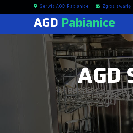
Mobilne naprawy SIEMENS w Pabianicach
Serwis AGD Pabianice
Zgłoś awarię
AGD
Pabianice
AGD 