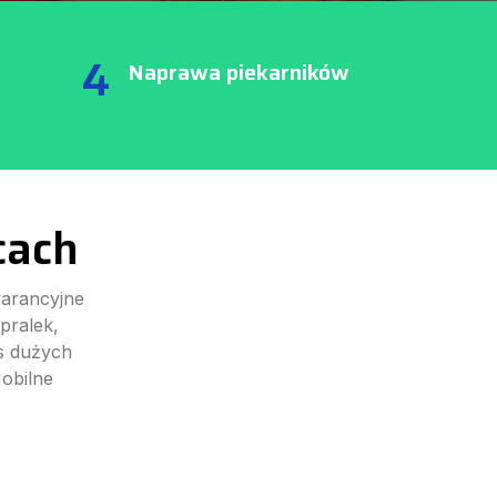
4
Naprawa piekarników
cach
arancyjne
pralek,
s dużych
obilne