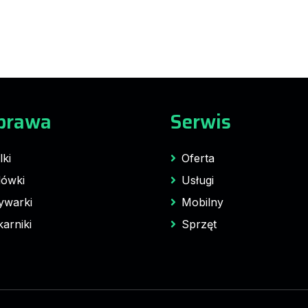
prawa
Serwis
lki
Oferta
ówki
Usługi
ywarki
Mobilny
karniki
Sprzęt