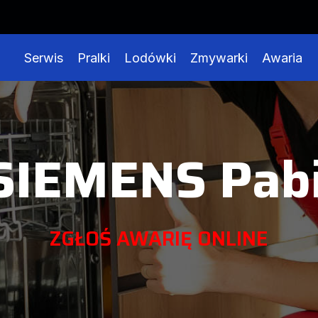
Serwis
Pralki
Lodówki
Zmywarki
Awaria
SIEMENS Pabi
ZGŁOŚ AWARIĘ ONLINE