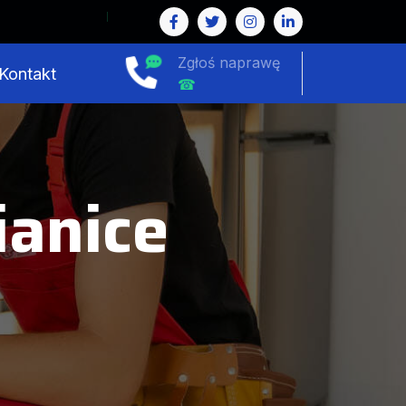
Zgłoś naprawę
Kontakt
☎
anice