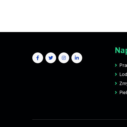
Na
Pra
Lod
Zm
Pie