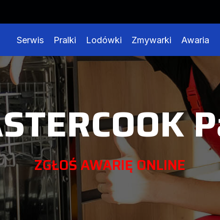
Serwis
Pralki
Lodówki
Zmywarki
Awaria
STERCOOK Pa
ZGŁOŚ AWARIĘ ONLINE