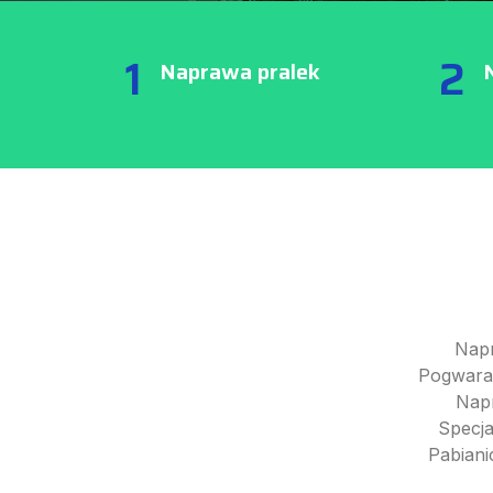
1
2
Naprawa pralek
Nap
Pogwaran
Nap
Specj
Pabiani