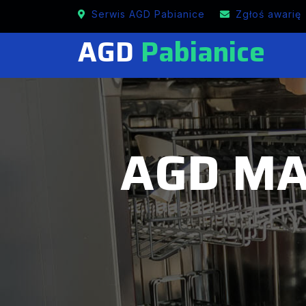
Mobilne naprawy MASTERCOOK w Pabianicach
Serwis AGD Pabianice
Zgłoś awarię
AGD
Pabianice
AGD MA