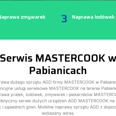
3
Naprawa zmywarek
Naprawa lodówek
Serwis MASTERCOOK 
Pabianicach
rawa dużego sprzętu AGD firmy MASTERCOOK w Pabianic
cyjne usługi serwisowe MASTERCOOK na terenie Pabianic 
rawa pralek, lodówek, zmywarek i piekarników MASTERC
alistyczny serwis dużych urządzeń AGD MASTERCOOK na t
c i sąsiednich gmin. Mobilne naprawy sprzętu AGD z doja
wskazany adres.