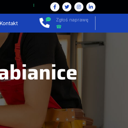
Zgłoś naprawę
Kontakt
☎
bianice