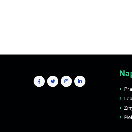
Na
Pra
Lod
Zm
Pie