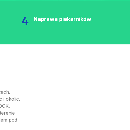
4
Naprawa piekarników
w
ach.
i okolic.
OOK.
erenie
zdem pod