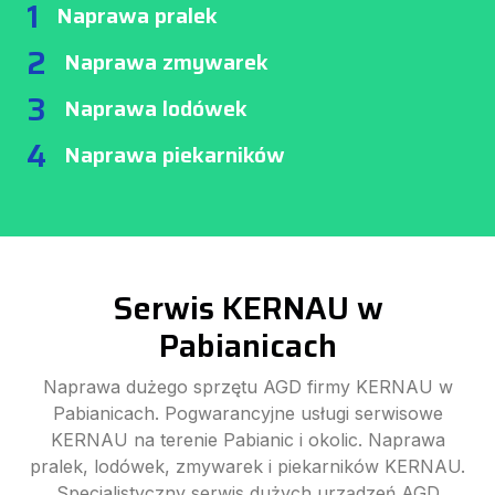
1
Naprawa pralek
2
Naprawa zmywarek
3
Naprawa lodówek
4
Naprawa piekarników
Serwis KERNAU w
Pabianicach
Naprawa dużego sprzętu AGD firmy KERNAU w
Pabianicach. Pogwarancyjne usługi serwisowe
KERNAU na terenie Pabianic i okolic. Naprawa
pralek, lodówek, zmywarek i piekarników KERNAU.
Specjalistyczny serwis dużych urządzeń AGD