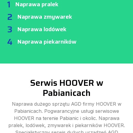
1
Naprawa pralek
2
Naprawa zmywarek
3
Naprawa lodówek
4
Naprawa piekarników
Serwis HOOVER w
Pabianicach
Naprawa dużego sprzętu AGD firmy HOOVER w
Pabianicach. Pogwarancyjne usługi serwisowe
HOOVER na terenie Pabianic i okolic. Naprawa
pralek, lodówek, zmywarek i piekarników HOOVER.
Specjalistyczny serwis dużych urządzeń AGD