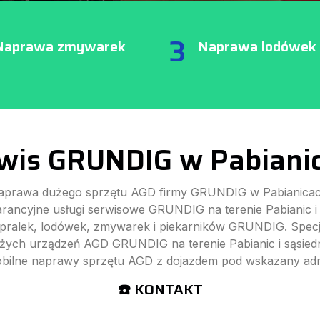
3
Naprawa zmywarek
Naprawa lodówek
wis GRUNDIG w Pabiani
aprawa dużego sprzętu AGD firmy GRUNDIG w Pabianicac
ancyjne usługi serwisowe GRUNDIG na terenie Pabianic i 
ralek, lodówek, zmywarek i piekarników GRUNDIG. Specj
użych urządzeń AGD GRUNDIG na terenie Pabianic i sąsiedn
bilne naprawy sprzętu AGD z dojazdem pod wskazany adr
☎️ KONTAKT