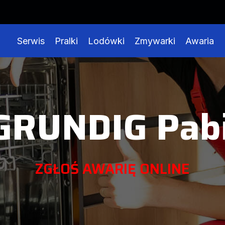
Serwis
Pralki
Lodówki
Zmywarki
Awaria
GRUNDIG Pabi
ZGŁOŚ AWARIĘ ONLINE