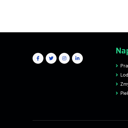
Na
Pra
Lod
Zm
Pie