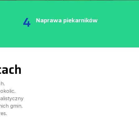
4
Naprawa piekarników
cach
h.
okolic.
alistyczny
ich gmin.
es.