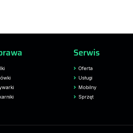
prawa
Serwis
lki
Oferta
ówki
Usługi
ywarki
Mobilny
karniki
Sprzęt