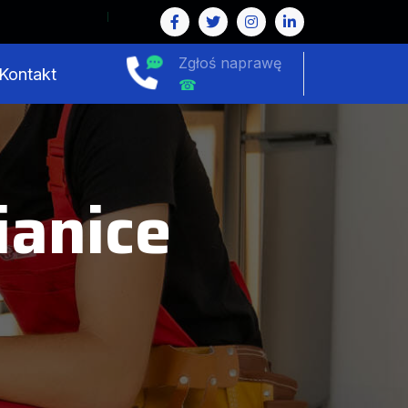
Zgłoś naprawę
Kontakt
☎
anice