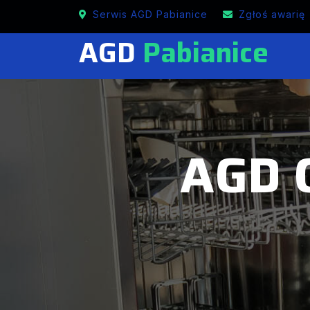
Mobilne naprawy GRUNDIG w Pabianicach
Serwis AGD Pabianice
Zgłoś awarię
AGD
Pabianice
AGD 