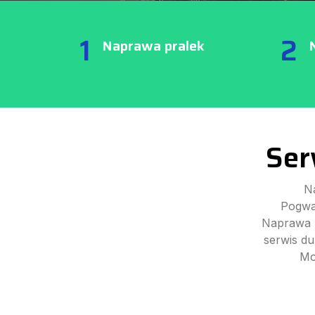
1
2
Naprawa pralek
Ser
N
Pogwar
Naprawa p
serwis d
Mo