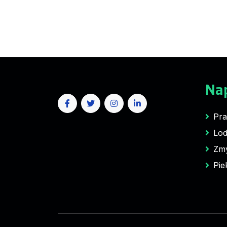
Na
Pra
Lod
Zm
Pie