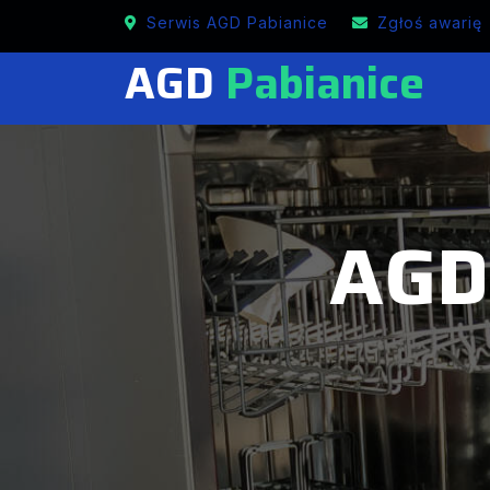
Mobilne naprawy FAGOR w Pabianicach
Serwis AGD Pabianice
Zgłoś awarię
AGD
Pabianice
AGD