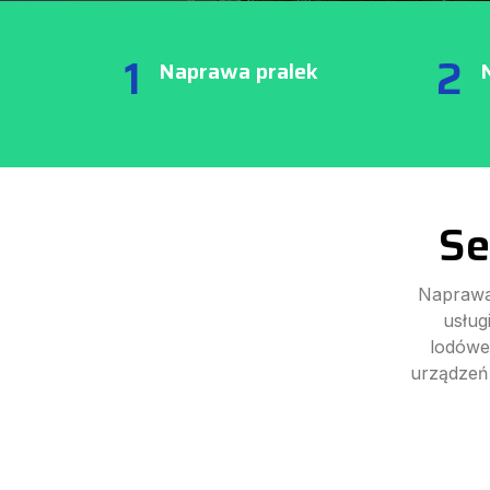
1
2
Naprawa pralek
Se
Naprawa
usług
lodówe
urządzeń 