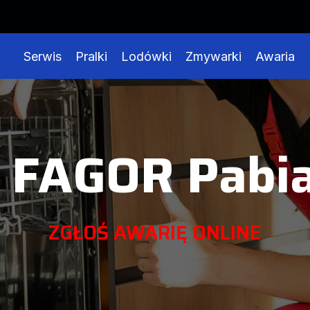
Serwis
Pralki
Lodówki
Zmywarki
Awaria
 FAGOR Pabia
ZGŁOŚ AWARIĘ ONLINE