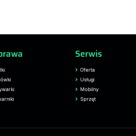
prawa
Serwis
lki
Oferta
ówki
Usługi
ywarki
Mobilny
karniki
Sprzęt