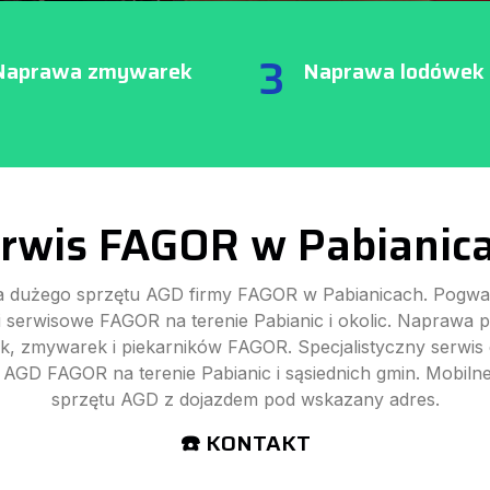
3
Naprawa zmywarek
Naprawa lodówek
rwis FAGOR w Pabianic
 dużego sprzętu AGD firmy FAGOR w Pabianicach. Pogwa
i serwisowe FAGOR na terenie Pabianic i okolic. Naprawa p
k, zmywarek i piekarników FAGOR. Specjalistyczny serwis
AGD FAGOR na terenie Pabianic i sąsiednich gmin. Mobil
sprzętu AGD z dojazdem pod wskazany adres.
☎️ KONTAKT