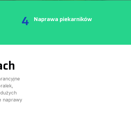
4
Naprawa piekarników
ach
rancyjne
ralek,
 dużych
ne naprawy