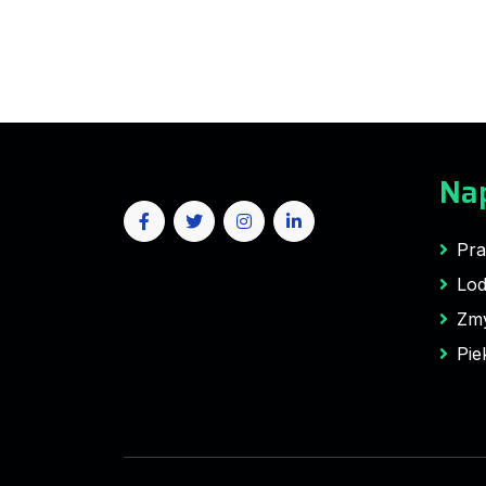
Na
Pra
Lod
Zm
Pie