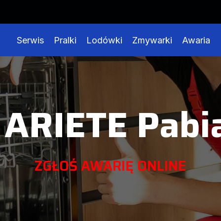
Serwis
Pralki
Lodówki
Zmywarki
Awaria
ARIETE Pabi
ZGŁOŚ AWARIĘ ONLINE