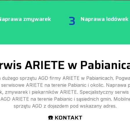
3
Naprawa zmywarek
Naprawa lodówek
rwis ARIETE w Pabianic
 dużego sprzętu AGD firmy ARIETE w Pabianicach. Pogwa
i serwisowe ARIETE na terenie Pabianic i okolic. Naprawa p
k, zmywarek i piekarników ARIETE. Specjalistyczny serwis
AGD ARIETE na terenie Pabianic i sąsiednich gmin. Mobil
sprzętu AGD z dojazdem pod wskazany adres.
☎️ KONTAKT