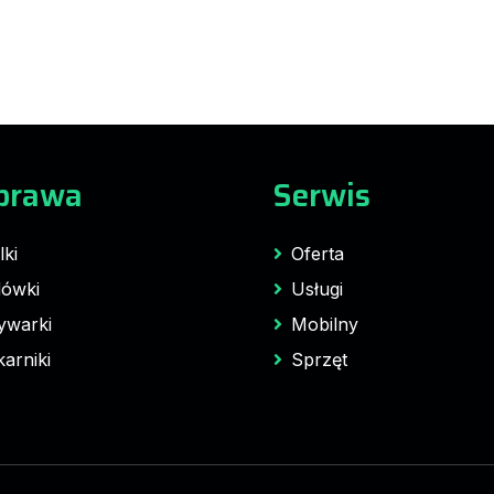
prawa
Serwis
lki
Oferta
ówki
Usługi
ywarki
Mobilny
karniki
Sprzęt