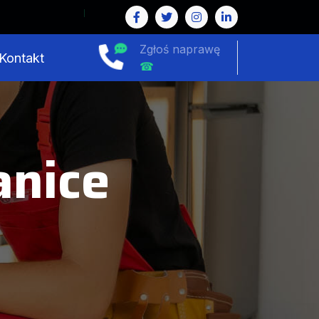
Zgłoś naprawę
Kontakt
☎
anice