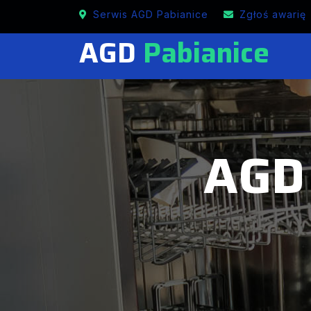
Mobilne naprawy ARIETE w Pabianicach
Serwis AGD Pabianice
Zgłoś awarię
AGD
Pabianice
AGD 